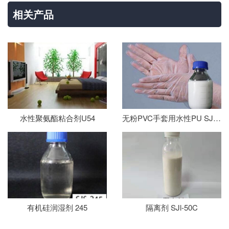
相关产品
水性聚氨酯粘合剂U54
无粉PVC手套用水性PU SJ-325AHW
有机硅润湿剂 245
隔离剂 SJl-50C